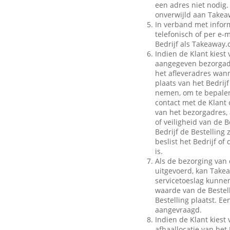
een adres niet nodig.
onverwijld aan Takeaw
In verband met inform
telefonisch of per e-m
Bedrijf als Takeaway.
Indien de Klant kiest 
aangegeven bezorgadr
het afleveradres wann
plaats van het Bedrij
nemen, om te bepalen
contact met de Klant 
van het bezorgadres, 
of veiligheid van de B
Bedrijf de Bestelling
beslist het Bedrijf o
is.
Als de bezorging van 
uitgevoerd, kan Take
servicetoeslag kunnen 
waarde van de Bestell
Bestelling plaatst. E
aangevraagd.
Indien de Klant kiest 
afhaallocatie van het