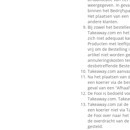
weergegeven. In geval
binnen het Bedrijfspa
Het plaatsen van een 
andere klanten.
Bij zowel het bestell
Takeaway.com en het B
zich niet adequaat ka
Producten met leeftij
vrij om de Bestelling
artikel niet worden g
annuleringskosten te
desbetreffende Bestel
Takeaway.com aanvaar
Na het plaatsen van 
een koerier via de be
geval van een “Afhaal”
De Fooi is bedoeld vo
Takeaway.com. Takeaw
Takeaway.com zal de 
een koerier niet via
de Fooi over naar het 
de overdracht van de 
gesteld.