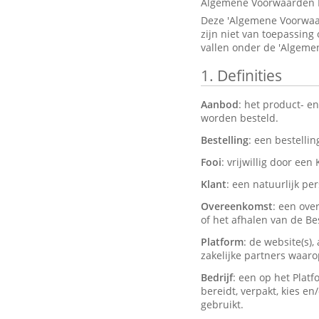
Algemene Voorwaarden 
Deze 'Algemene Voorwaar
zijn niet van toepassing
vallen onder de 'Algeme
1.
Definities
Aanbod
: het product- e
worden besteld.
Bestelling
: een bestelli
Fooi
: vrijwillig door een
Klant
: een natuurlijk pe
Overeenkomst
: een ove
of het afhalen van de Bes
Platform
: de website(s)
zakelijke partners waar
Bedrijf
: een op het Plat
bereidt, verpakt, kies e
gebruikt.