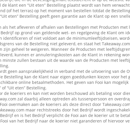
 de klant een “Uit eten” Bestelling plaatst wordt van hem verwacht d
nd (of het terras) op het moment van bestellen totdat de Bestellin
“Uit eten” Bestelling geeft geen garantie aan de Klant op een snell
en als het afleveren of afhalen van Bestellingen met Producten met 
edrijf op grond van geldende wet- en regelgeving de Klant om iden
n identificeren of niet voldoet aan de minimumleeftijdseisen, word
dsgrens van de Bestelling niet geleverd, en staat het Takeaway.com
 in zijn geheel te weigeren. Wanneer de Producten met leeftijdsgre
eleverd, kunnen er annuleringskosten aan de Klant in rekening wo
n minste zullen bestaan uit de waarde van de Producten met leefti
ling.
dt geen aansprakelijkheid in verband met de uitvoering van de 
de Bestelling kan de Klant naar eigen goeddunken kiezen voor het 
schikbare online betaalmethoden. Het geven van Fooi kan mogelijk n
 of “Uit eten” Bestelling.
or de koeriers en kan niet worden beschouwd als betaling voor die
ay.com zal daarbij alleen optreden als tussenpersoon en overdra
Fooi overmaken aan de koeriers als deze direct door Takeaway.com 
 Takeaway.com maar rechtstreeks door het Bedrijf wordt ingeschak
Bedrijf en is het Bedrijf verplicht de Fooi aan de koerier uit te be
Fooi van het Bedrijf naar de koerier niet garanderen of hiervoor 