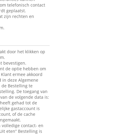
 om telefonisch contact
dt geplaatst.
t zijn rechten en
rm.
kt door het klikken op
rm.
t bevestigen.
lant de optie hebben om
de Klant ermee akkoord
ld in deze Algemene
 de Bestelling te
telling. De toegang van
e van de volgende data is:
heeft gehad tot de
lijke gastaccount is
count, of de cache
aangemaakt.
 volledige contact- en
it eten” Bestelling is