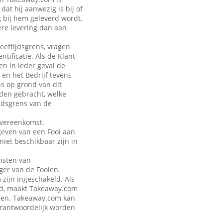
at hij aanwezig is bij of
g bij hem geleverd wordt.
ere levering dan aan
leeftijdsgrens, vragen
tificatie. Als de Klant
en in ieder geval de
 en het Bedrijf tevens
ns op grond van dit
rden gebracht, welke
jdsgrens van de
Overeenkomst.
geven van een Fooi aan
iet beschikbaar zijn in
nsten van
ger van de Fooien.
zijn ingeschakeld. Als
eld, maakt Takeaway.com
talen. Takeaway.com kan
verantwoordelijk worden