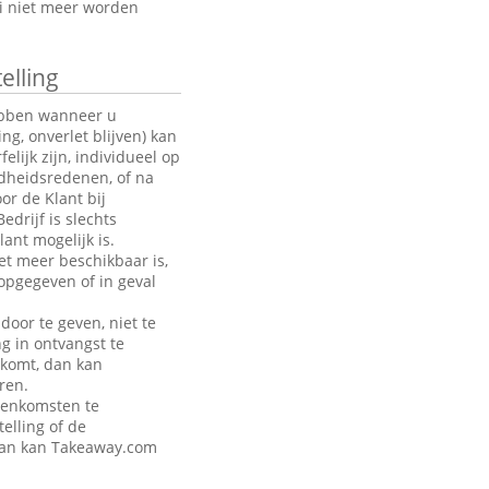
oi niet meer worden
elling
hebben wanneer u
g, onverlet blijven) kan
ijk zijn, individueel op
ndheidsredenen, of na
or de Klant bij
drijf is slechts
ant mogelijk is.
et meer beschikbaar is,
opgegeven of in geval
door te geven, niet te
ng in ontvangst te
akomt, dan kan
ren.
eenkomsten te
telling of de
 dan kan Takeaway.com