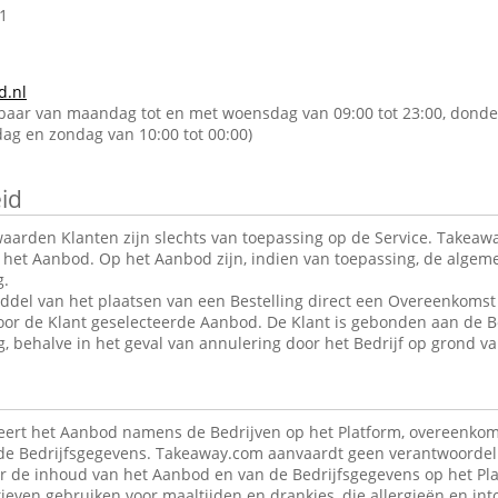
1
d.nl
kbaar van maandag tot en met woensdag van 09:00 tot 23:00, donde
rdag en zondag van 10:00 tot 00:00)
id
arden Klanten zijn slechts van toepassing op de Service. Takeawa
r het Aanbod. Op het Aanbod zijn, indien van toepassing, de alge
g.
ddel van het plaatsen van een Bestelling direct een Overeenkomst 
oor de Klant geselecteerde Aanbod. De Klant is gebonden aan de B
g, behalve in het geval van annulering door het Bedrijf op grond va
ert het Aanbod namens de Bedrijven op het Platform, overeenkom
de Bedrijfsgegevens. Takeaway.com aanvaardt geen verantwoordeli
r de inhoud van het Aanbod en van de Bedrijfsgegevens op het Pla
ieven gebruiken voor maaltijden en drankjes, die allergieën en in