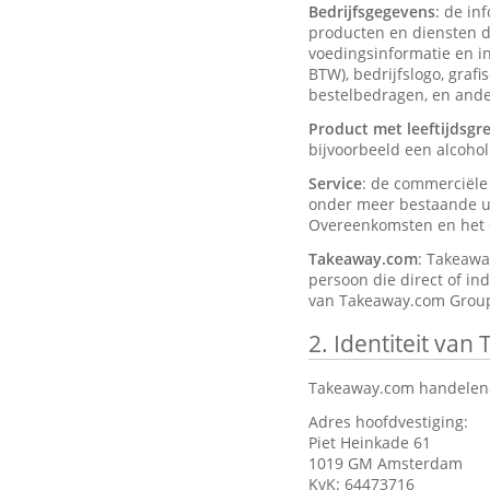
Bedrijfsgegevens
: de in
producten en diensten d
voedingsinformatie en ing
BTW), bedrijfslogo, graf
bestelbedragen, en ander
Product met leeftijdsgr
bijvoorbeeld een alcohol
Service
: de commerciël
onder meer bestaande ui
Overeenkomsten en het d
Takeaway.com
: Takeawa
persoon die direct of in
van Takeaway.com Group
2.
Identiteit van
Takeaway.com handelend
Adres hoofdvestiging:
Piet Heinkade 61
1019 GM Amsterdam
KvK: 64473716