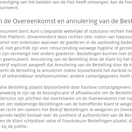
vestiging van het betalen van de Fooi heeft ontvangen, kan de Fo
tourneerd.
 de Overeenkomst en annulering van de Best
consument bent, kunt u bepaalde wettelijke of statutaire rechten 
 het Platform. Onverminderd deze rechten (die, indien van toepassin
omst niet ontbinden wanneer de goederen in de aanbieding bederfel
md, niet geschikt zijn voor retourzending vanwege hygiëne of gezo
k zijn vermengd met andere goederen. Bestellingen kunnen niet do
eannuleerd. Annulering van de Bestelling door de Klant bij het Be
drijf expliciet aangeeft dat Annulering van de Bestelling door de Kl
 recht de Bestelling te annuleren indien bijvoorbeeld het Aanbod ni
ct of onbereikbaar telefoonnummer, andere contactgegevens heeft 
alse Bestelling plaatst (bijvoorbeeld door foutieve contactgegevens 
anwezig te zijn op de bezorglocatie of afhaallocatie om de Bestelli
rszins zijn plichten die voortvloeien uit de Overeenkomst niet n
en om toekomstige Bestellingen van de betreffende Klant te weige
et recht om namens het Bedrijf Bestellingen te weigeren en Over
erede twijfel bestaat over de juistheid of authenticiteit van de Bes
en de Klant schijnbaar valse of frauduleuze Bestellingen plaatst,
bij de politie.