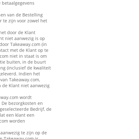
de betaalgegevens
sen van de Bestelling
r te zijn voor zowel het
 het door de Klant
t niet aanwezig is op
 door Takeaway.com (in
ntact met de Klant op te
om niet in staat is om
ie buiten, in de buurt
g (inclusief de kwaliteit
geleverd. Indien het
n van Takeaway.com,
n de Klant niet aanwezig
keaway.com wordt
. De bezorgkosten en
 geselecteerde Bedrijf, de
dat een klant een
y.com worden
 aanwezig te zijn op de
van Takeaway.com is