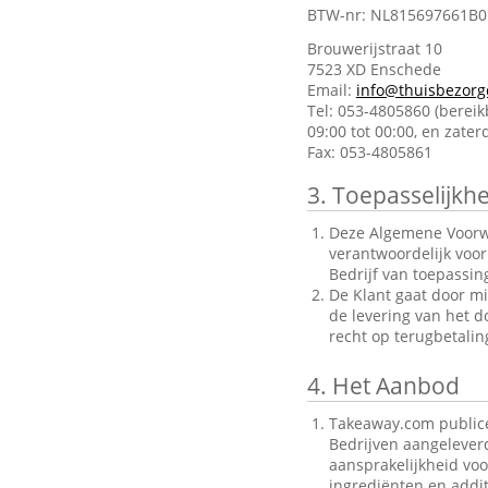
BTW-nr: NL815697661B0
Brouwerijstraat 10
7523 XD Enschede
Email:
info@thuisbezorg
Tel: 053-4805860 (berei
09:00 tot 00:00, en zate
Fax: 053-4805861
3.
Toepasselijkhe
Deze Algemene Voorwa
verantwoordelijk voo
Bedrijf van toepassin
De Klant gaat door mi
de levering van het d
recht op terugbetalin
4.
Het Aanbod
Takeaway.com publice
Bedrijven aangelever
aansprakelijkheid voo
ingrediënten en addit