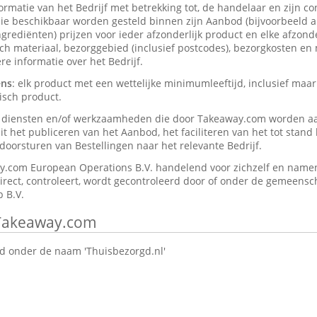
formatie van het Bedrijf met betrekking tot, de handelaar en zijn c
ie beschikbaar worden gesteld binnen zijn Aanbod (bijvoorbeeld a
rediënten) prijzen voor ieder afzonderlijk product en elke afzonder
isch materiaal, bezorggebied (inclusief postcodes), bezorgkosten en
e informatie over het Bedrijf.
ens
: elk product met een wettelijke minimumleeftijd, inclusief maar
isch product.
e diensten en/of werkzaamheden die door Takeaway.com worden a
t het publiceren van het Aanbod, het faciliteren van het tot stan
oorsturen van Bestellingen naar het relevante Bedrijf.
y.com European Operations B.V. handelend voor zichzelf en namen
direct, controleert, wordt gecontroleerd door of onder de gemeensch
 B.V.
 Takeaway.com
 onder de naam 'Thuisbezorgd.nl'