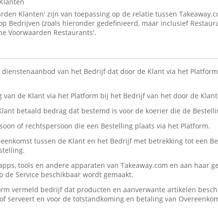
Klanten
den Klanten' zijn van toepassing op de relatie tussen Takeaway.
 op Bedrijven (zoals hieronder gedefinieerd, maar inclusief Restaur
ne Voorwaarden Restaurants'.
n dienstenaanbod van het Bedrijf dat door de Klant via het Platform 
ng van de Klant via het Platform bij het Bedrijf van het door de Kla
 Klant betaald bedrag dat bestemd is voor de koerier die de Bestelli
rsoon of rechtspersoon die een Bestelling plaats via het Platform.
reenkomst tussen de Klant en het Bedrijf met betrekking tot een Be
telling.
, apps, tools en andere apparaten van Takeaway.com en aan haar ge
op de Service beschikbaar wordt gemaakt.
form vermeld bedrijf dat producten en aanverwante artikelen beschik
n/of serveert en voor de totstandkoming en betaling van Overeenko