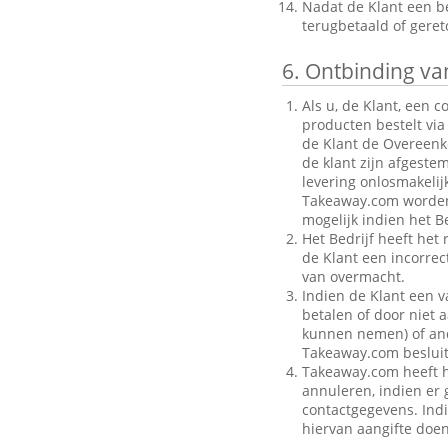
Nadat de Klant een be
terugbetaald of gere
6.
Ontbinding van
Als u, de Klant, een 
producten bestelt via
de Klant de Overeenk
de klant zijn afgeste
levering onlosmakelij
Takeaway.com worden g
mogelijk indien het Be
Het Bedrijf heeft het
de Klant een incorre
van overmacht.
Indien de Klant een v
betalen of door niet a
kunnen nemen) of ande
Takeaway.com besluit
Takeaway.com heeft h
annuleren, indien er g
contactgegevens. Indi
hiervan aangifte doen 