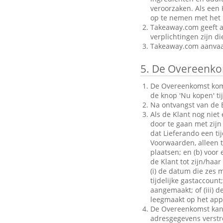
veroorzaken. Als een 
op te nemen met het B
Takeaway.com geeft al
verplichtingen zijn d
Takeaway.com aanvaar
5.
De Overeenko
De Overeenkomst komt 
de knop 'Nu kopen' ti
Na ontvangst van de B
Als de Klant nog niet
door te gaan met zijn 
dat Lieferando een ti
Voorwaarden, alleen to
plaatsen; en (b) voo
de Klant tot zijn/haar
(i) de datum die zes 
tijdelijke gastaccoun
aangemaakt; of (iii) d
leegmaakt op het appa
De Overeenkomst kan a
adresgegevens verstrek