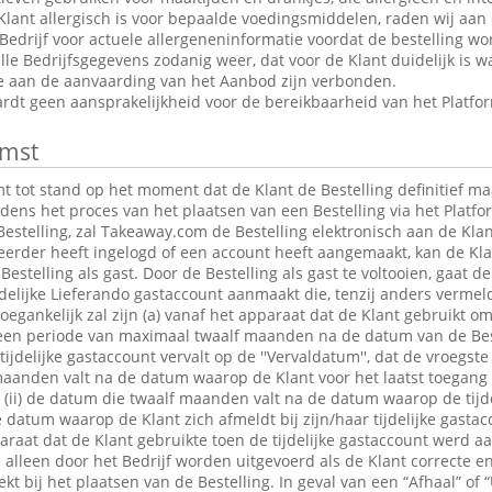
Klant allergisch is voor bepaalde voedingsmiddelen, raden wij aan
edrijf voor actuele allergeneninformatie voordat de bestelling wor
le Bedrijfsgegevens zodanig weer, dat voor de Klant duidelijk is wa
ie aan de aanvaarding van het Aanbod zijn verbonden.
dt geen aansprakelijkheid voor de bereikbaarheid van het Platfo
mst
tot stand op het moment dat de Klant de Bestelling definitief maa
jdens het proces van het plaatsen van een Bestelling via het Platfo
estelling, zal Takeaway.com de Bestelling elektronisch aan de Klan
 eerder heeft ingelogd of een account heeft aangemaakt, kan de K
Bestelling als gast. Door de Bestelling als gast te voltooien, gaat 
jdelijke Lieferando gastaccount aanmaakt die, tenzij anders verme
egankelijk zal zijn (a) vanaf het apparaat dat de Klant gebruikt om
r een periode van maximaal twaalf maanden na de datum van de Bes
 tijdelijke gastaccount vervalt op de ''Vervaldatum'', dat de vroegst
maanden valt na de datum waarop de Klant voor het laatst toegang 
t; (ii) de datum die twaalf maanden valt na de datum waarop de tijde
e datum waarop de Klant zich afmeldt bij zijn/haar tijdelijke gastac
raat dat de Klant gebruikte toen de tijdelijke gastaccount werd 
lleen door het Bedrijf worden uitgevoerd als de Klant correcte en
t bij het plaatsen van de Bestelling. In geval van een “Afhaal” of “U