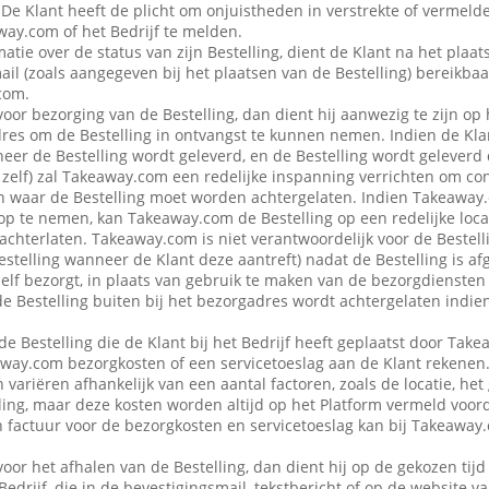
 De Klant heeft de plicht om onjuistheden in verstrekte of vermel
ay.com of het Bedrijf te melden.
atie over de status van zijn Bestelling, dient de Klant na het plaat
ail (zoals aangegeven bij het plaatsen van de Bestelling) bereikbaa
com.
voor bezorging van de Bestelling, dan dient hij aanwezig te zijn op
es om de Bestelling in ontvangst te kunnen nemen. Indien de Klan
eer de Bestelling wordt geleverd, en de Bestelling wordt geleverd
f zelf) zal Takeaway.com een redelijke inspanning verrichten om co
 waar de Bestelling moet worden achtergelaten. Indien Takeaway.c
op te nemen, kan Takeaway.com de Bestelling op een redelijke locat
achterlaten. Takeaway.com is niet verantwoordelijk voor de Bestellin
estelling wanneer de Klant deze aantreft) nadat de Bestelling is af
 zelf bezorgt, in plaats van gebruik te maken van de bezorgdienste
f de Bestelling buiten bij het bezorgadres wordt achtergelaten indie
de Bestelling die de Klant bij het Bedrijf heeft geplaatst door Ta
away.com bezorgkosten of een servicetoeslag aan de Klant rekenen
variëren afhankelijk van een aantal factoren, zoals de locatie, het
ing, maar deze kosten worden altijd op het Platform vermeld voor
en factuur voor de bezorgkosten en servicetoeslag kan bij Takeawa
voor het afhalen van de Bestelling, dan dient hij op de gekozen tijd
 Bedrijf, die in de bevestigingsmail, tekstbericht of op de website 