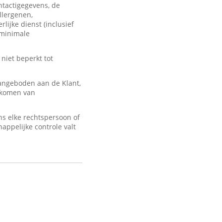
ontactigegevens, de
llergenen,
lijke dienst (inclusief
 minimale
 niet beperkt tot
angeboden aan de Klant,
d komen van
s elke rechtspersoon of
appelijke controle valt